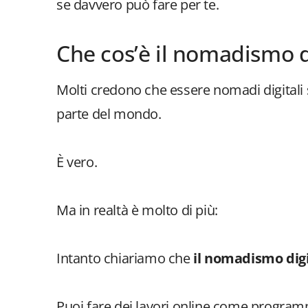
se davvero può fare per te.
Che cos’è il nomadismo d
Molti credono che essere nomadi digitali 
parte del mondo.
È vero.
Ma in realtà è molto di più:
Intanto chiariamo che
il nomadismo digit
Puoi fare dei lavori online come program