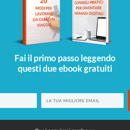
Fai il primo passo leggendo
questi due ebook
gratuiti